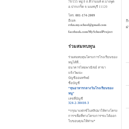
78/155 หมู่ 8 ถ.ติวานนท์ ต.บางพูด
อ.ปากเกร็ด จ.นนทบุรี 11120
โทร.
081-174-2009
อีเมล:
ก
rrkn.my.school@gmail.com
ผ
facebook.com/MySchoolProject
ร่วมสมทบทุน
ร่วมสมทบทุนโครงการโรงเรียนของ
หนูได้ที่...
ธนาคารไทยพาณิชย์ สาขา
แจ้งวัฒนะ
บัญชีออมทรัพย์
ชื่อบัญชี
“ทุนอาหารกลางวันโรงเรียนของ
หนู”
เลขที่บัญชี
324-2-38410-3
*กรุณาแฟกซ์ใบสลิปมาให้ทางโครง
การฯเพื่อที่ทางโครงการฯจะได้ออก
ใบขอบคุณให้ท่าน*